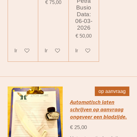
Petra
€ 75,00
Busio
Data:
06-03-
2026
€ 50,00
In winkelwagen
In winkelwagen
In winkelwagen
op aanvraag
Automatisch laten
schrijven op aanvraag
ongeveer een bladzijde.
€ 25,00