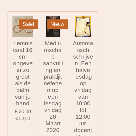
Sale!
Nieuw
Lemnis
Mediu
Automa
caat 16
mscha
tisch
cm
p
schrijve
ongeve
aanvulli
n. Een
er zo
ng en
halve
groot
praktijk
lesdag
als de
oefene
op
palm
n op
vrijdag
van je
een
van
hand
lesdag
10:00
vrijdag
tot
€ 20,00
20
12:00
€ 30,00
Maart
uur .
2026
docent