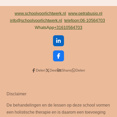
www.schoolvoorlichtwerk.nl
www.petrabusio.nl
info@schoolvoorlichtwerk.nl
telefoon:06-10564703
WhatsApp
+31610564703
L
i
n
k
F
e
a
d
c
Delen
Deel
Share
Delen
I
e
n
b
o
o
k
Disclaimer
De behandelingen en de lessen op deze school vormen
een holistische therapie en is daarom een toevoeging