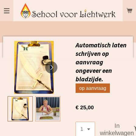
Ga
direct
naar
de
hoofdinhoud
Automatisch laten
schrijven op
aanvraag
ongeveer een
bladzijde.
op aanvraag
€ 25,00
In
winkelwagen