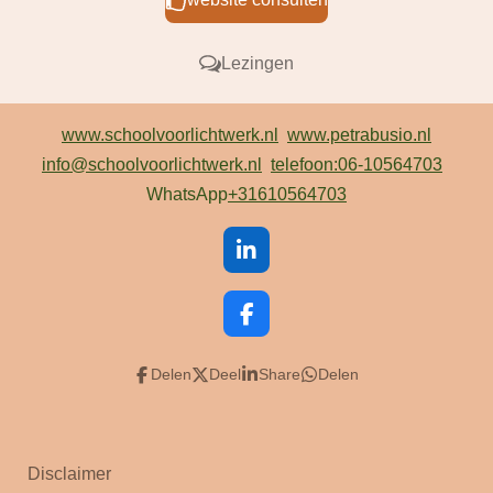
Lezingen
www.schoolvoorlichtwerk.nl
www.petrabusio.nl
info@schoolvoorlichtwerk.nl
telefoon:06-10564703
WhatsApp
+31610564703
L
i
n
k
F
e
a
d
c
Delen
Deel
Share
Delen
I
e
n
b
o
o
k
Disclaimer